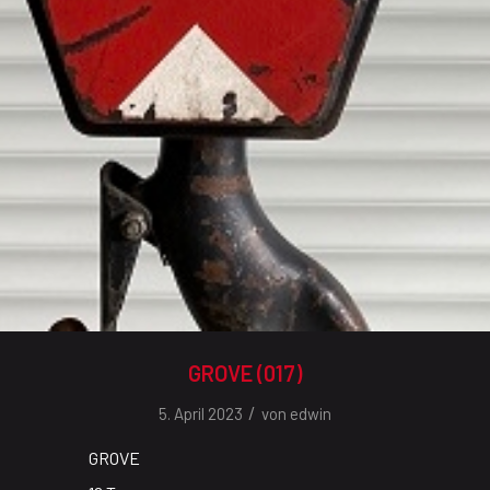
GROVE (017)
/
5. April 2023
von
edwin
GROVE