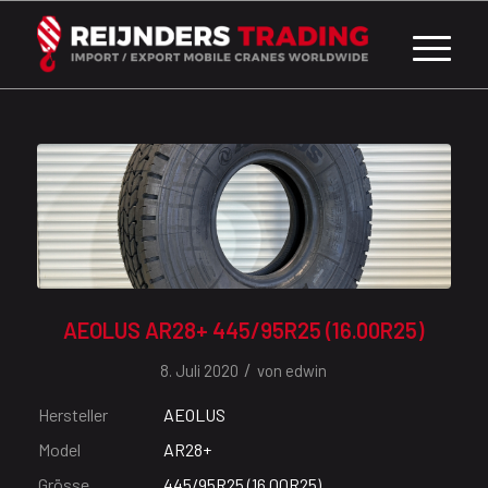
AEOLUS AR28+ 445/95R25 (16.00R25)
/
8. Juli 2020
von
edwin
Hersteller
AEOLUS
Model
AR28+
Grösse
445/95R25 (16.00R25)