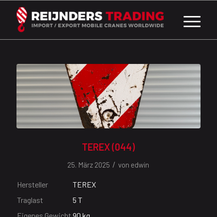
TEREX (044)
/
25. März 2025
von
edwin
Hersteller
TEREX
Traglast
5 T
Eigenes Gewicht
90 kg