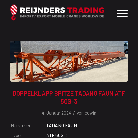
DOPPELKLAPP SPITZE TADANO FAUN ATF
50G-3
/
4. Januar 2024
von
edwin
Hersteller
TADANO FAUN
Type
ATF 50G-3